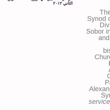
الثاني ٢٠١٢
The
Synod o
Div
Sobor in
and
bi
Chur
G
P
Alexan
Sy
service