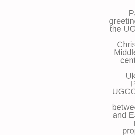
P
greeti
the UG
Chri
Middl
cent
Uk
P
UGCC i
betwee
and E
pro