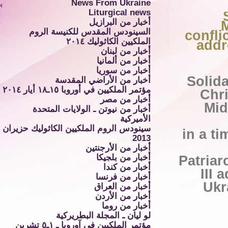
News From Ukraine
Liturgical news
أخبار من البرازيل
M
السينودس المقدس للكنيسة الروم
confli
الملكيين الكاثوليك ٢٠١٤
addr
أخبار من لبنان
أخبار من ألمانيا
أخبار من سوريا
Solida
أخبار من الأراضي المقدسة
مؤتمر الملكيين في أوروبا ١٥ـ١٨ أيار ٢٠١٤
Chri
أخبار من مصر
Mid
أخبار من نيوتن ـ الولايات المتحدة
الأميركية
سينودس الروم الملكيين الكاثوليك حزيران
in a ti
2013
أخبار من الأرجنتين
أخبار من بلجيكا
Patriar
أخبار من كندا
III 
أخبار من فرنسا
Ukr
أخبار من العراق
أخبار من الأردن
أخبار من روما
لو ليان ـ المجلة البطريركية
مؤتمر الملكيين في آوروبا ـ ١ـ٥ تشرين