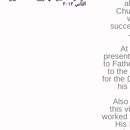
a
الثاني ٢٠١٢
Chu
succe
At
present
to Fath
to th
for the
his
Also
this 
worked 
His 