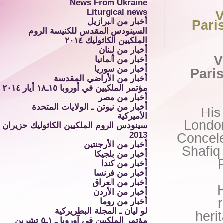
News From Ukraine
Liturgical news
V
أخبار من البرازيل
Pari
السينودس المقدس للكنيسة الروم
الملكيين الكاثوليك ٢٠١٤
أخبار من لبنان
V
أخبار من ألمانيا
أخبار من سوريا
Pari
أخبار من الأراضي المقدسة
مؤتمر الملكيين في أوروبا ١٥ـ١٨ أيار ٢٠١٤
أخبار من مصر
أخبار من نيوتن ـ الولايات المتحدة
His
الأميركية
London
سينودس الروم الملكيين الكاثوليك حزيران
2013
Concele
أخبار من الأرجنتين
Shafiq
أخبار من بلجيكا
أخبار من كندا
أخبار من فرنسا
أخبار من العراق
أخبار من الأردن
أخبار من روما
لو ليان ـ المجلة البطريركية
heri
مؤتمر الملكيين في آوروبا ـ ١ـ٥ تشرين