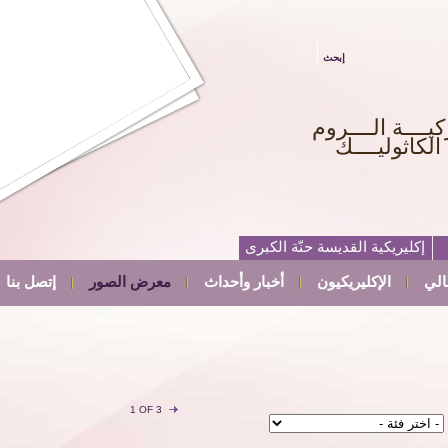
إبحث
كيــــة الــــروم
الكاثوليــــك
إكليريكية القديسة حنّة الكبرى
الي
الإكليريكيون
أخبار وأحداث
معرض الصور
إتصل بنا
1 OF 3