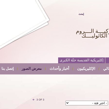
إبحث
كيــــة الــــروم
الكاثوليــــك
إكليريكية القديسة حنّة الكبرى
الي
الإكليريكيون
أخبار وأحداث
معرض الصور
إتصل بنا
3 OF 3