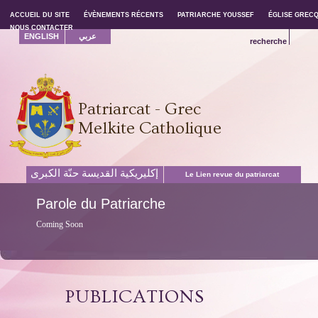
ACCUEIL DU SITE
ACCUEIL DU SITE
ÉVÈNEMENTS RÉCENTS
ÉVÈNEMENTS RÉCENTS
PATRIARCHE YOUSSEF
PATRIARCHE YOUSSEF
ÉGLISE GREC
ÉGLISE GREC
NOUS CONTACTER
NOUS CONTACTER
ENGLISH
عربي
recherche
Patriarcat - Grec
Melkite Catholique
إكليريكية القديسة حنّة الكبرى
Le Lien revue du patriarcat
Parole
du Patriarche
Coming Soon
PUBLICATIONS