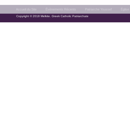
Accueil du Site
Évènements Récents
Patriarche Youssef
Église
Copyright © 2018 Melkite. Greek Catholic Patriarchate