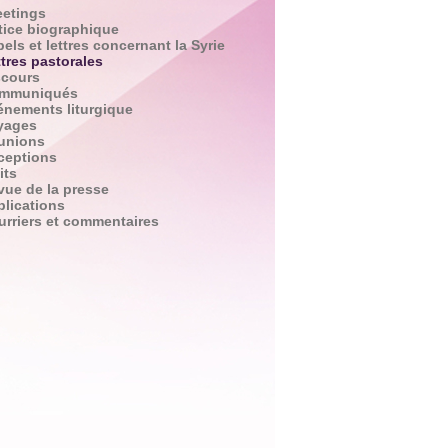
eetings
tice biographique
els et lettres concernant la Syrie
tres pastorales
scours
mmuniqués
énements liturgique
yages
unions
ceptions
its
vue de la presse
blications
urriers et commentaires