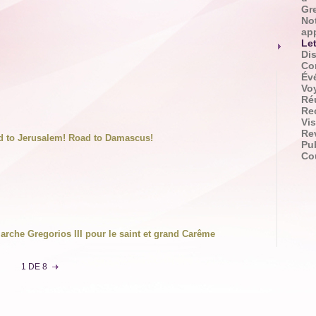
Gr
No
app
Let
Di
Co
Év
Vo
Ré
Re
Vis
Re
ad to Jerusalem! Road to Damascus!
Pu
Co
iarche Gregorios III pour le saint et grand Carême
1 DE 8